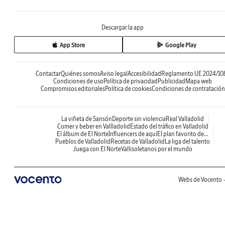
Descargar la app
App Store
Google Play
Contactar
Quiénes somos
Aviso legal
Accesibilidad
Reglamento UE 2024/10
Condiciones de uso
Política de privacidad
Publicidad
Mapa web
Compromisos editoriales
Política de cookies
Condiciones de contratación
La viñeta de Sansón
Deporte sin violencia
Real Valladolid
Comer y beber en Vallladolid
Estado del tráfico en Valladolid
El álbum de El Norte
Influencers de aquí
El plan favorito de...
Pueblos de Valladolid
Recetas de Valladolid
La liga del talento
Juega con El Norte
Vallisoletanos por el mundo
Webs de Vocento