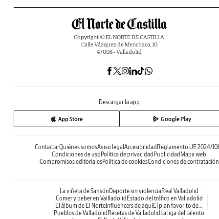
Copyright © EL NORTE DE CASTILLA
Calle Vázquez de Menchaca, 10
47008 - Valladolid
Descargar la app
App Store
Google Play
Contactar
Quiénes somos
Aviso legal
Accesibilidad
Reglamento UE 2024/10
Condiciones de uso
Política de privacidad
Publicidad
Mapa web
Compromisos editoriales
Política de cookies
Condiciones de contratación
La viñeta de Sansón
Deporte sin violencia
Real Valladolid
Comer y beber en Vallladolid
Estado del tráfico en Valladolid
El álbum de El Norte
Influencers de aquí
El plan favorito de...
Pueblos de Valladolid
Recetas de Valladolid
La liga del talento