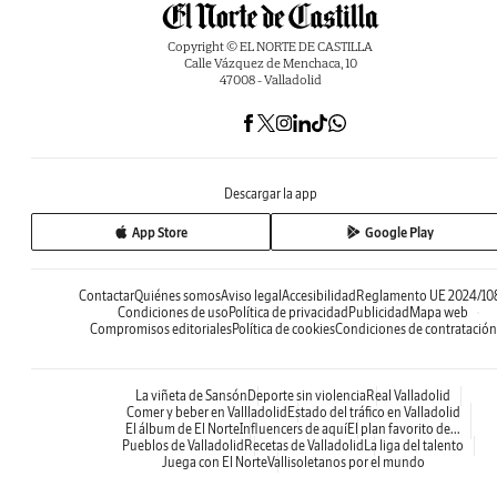
Copyright © EL NORTE DE CASTILLA
Calle Vázquez de Menchaca, 10
47008 - Valladolid
Descargar la app
App Store
Google Play
Contactar
Quiénes somos
Aviso legal
Accesibilidad
Reglamento UE 2024/10
Condiciones de uso
Política de privacidad
Publicidad
Mapa web
Compromisos editoriales
Política de cookies
Condiciones de contratación
La viñeta de Sansón
Deporte sin violencia
Real Valladolid
Comer y beber en Vallladolid
Estado del tráfico en Valladolid
El álbum de El Norte
Influencers de aquí
El plan favorito de...
Pueblos de Valladolid
Recetas de Valladolid
La liga del talento
Juega con El Norte
Vallisoletanos por el mundo