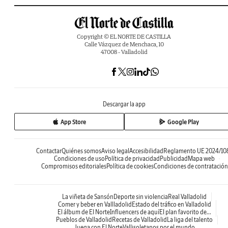
Copyright © EL NORTE DE CASTILLA
Calle Vázquez de Menchaca, 10
47008 - Valladolid
Descargar la app
App Store
Google Play
Contactar
Quiénes somos
Aviso legal
Accesibilidad
Reglamento UE 2024/10
Condiciones de uso
Política de privacidad
Publicidad
Mapa web
Compromisos editoriales
Política de cookies
Condiciones de contratación
La viñeta de Sansón
Deporte sin violencia
Real Valladolid
Comer y beber en Vallladolid
Estado del tráfico en Valladolid
El álbum de El Norte
Influencers de aquí
El plan favorito de...
Pueblos de Valladolid
Recetas de Valladolid
La liga del talento
Juega con El Norte
Vallisoletanos por el mundo