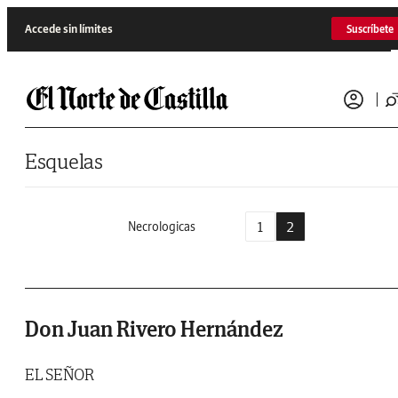
Saltar al contenido
Accede sin límites
Suscríbete
Esquelas
1
2
Necrologicas
Don Juan Rivero Hernández
EL SEÑOR