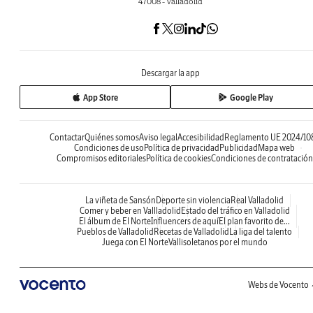
47008 - Valladolid
Descargar la app
App Store
Google Play
Contactar
Quiénes somos
Aviso legal
Accesibilidad
Reglamento UE 2024/10
Condiciones de uso
Política de privacidad
Publicidad
Mapa web
Compromisos editoriales
Política de cookies
Condiciones de contratación
La viñeta de Sansón
Deporte sin violencia
Real Valladolid
Comer y beber en Vallladolid
Estado del tráfico en Valladolid
El álbum de El Norte
Influencers de aquí
El plan favorito de...
Pueblos de Valladolid
Recetas de Valladolid
La liga del talento
Juega con El Norte
Vallisoletanos por el mundo
Webs de Vocento