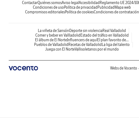
Contactar
Quiénes somos
Aviso legal
Accesibilidad
Reglamento UE 2024/10
Condiciones de uso
Política de privacidad
Publicidad
Mapa web
Compromisos editoriales
Política de cookies
Condiciones de contratación
La viñeta de Sansón
Deporte sin violencia
Real Valladolid
Comer y beber en Vallladolid
Estado del tráfico en Valladolid
El álbum de El Norte
Influencers de aquí
El plan favorito de...
Pueblos de Valladolid
Recetas de Valladolid
La liga del talento
Juega con El Norte
Vallisoletanos por el mundo
Webs de Vocento