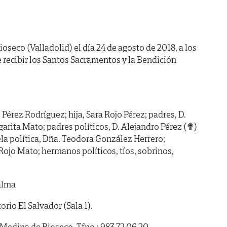
oseco (Valladolid) el día 24 de agosto de 2018, a los
 recibir los Santos Sacramentos y la Bendición
Pérez Rodríguez; hija, Sara Rojo Pérez; padres, D.
arita Mato; padres políticos, D. Alejandro Pérez (✟)
la política, Dña. Teodora González Herrero;
ojo Mato; hermanos políticos, tíos, sobrinos,
alma
io El Salvador (Sala 1).
- Medina de Rioseco. Tfno.: 983 72 06 20.