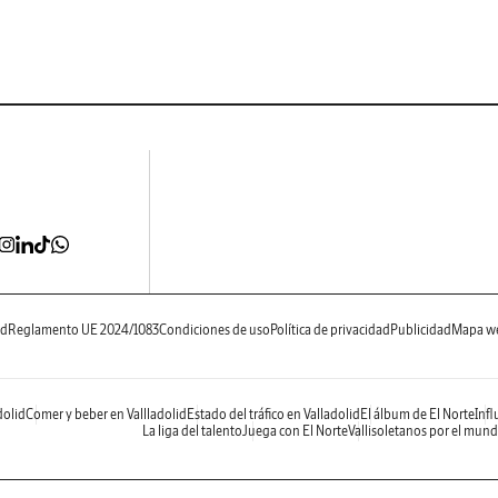
ad
Reglamento UE 2024/1083
Condiciones de uso
Política de privacidad
Publicidad
Mapa w
dolid
Comer y beber en Vallladolid
Estado del tráfico en Valladolid
El álbum de El Norte
Infl
La liga del talento
Juega con El Norte
Vallisoletanos por el mun