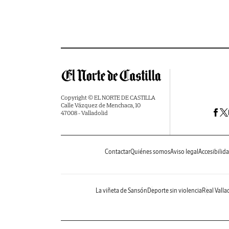
Copyright © EL NORTE DE CASTILLA
Calle Vázquez de Menchaca, 10
47008 - Valladolid
Contactar
Quiénes somos
Aviso legal
Accesibilid
La viñeta de Sansón
Deporte sin violencia
Real Valla