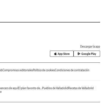
Descargar la app
App Store
Google Play
eb
Compromisos editoriales
Política de cookies
Condiciones de contratación
uencers de aquí
El plan favorito de...
Pueblos de Valladolid
Recetas de Valladolid
do