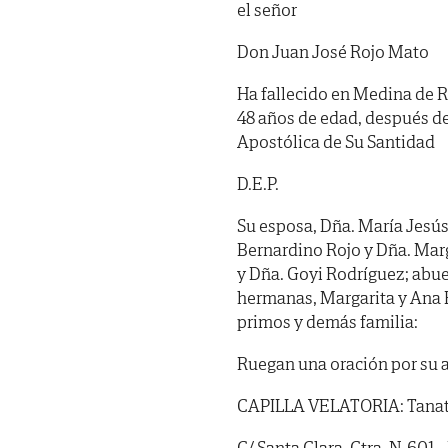
el señor
Don Juan José Rojo Mato
Ha fallecido en Medina de Ri
48 años de edad, después de
Apostólica de Su Santidad
D.E.P.
Su esposa, Dña. María Jesús 
Bernardino Rojo y Dña. Marg
y Dña. Goyi Rodríguez; abue
hermanas, Margarita y Ana R
primos y demás familia:
Ruegan una oración por su 
CAPILLA VELATORIA: Tanator
C/ Santa Clara. Ctra. N-601 