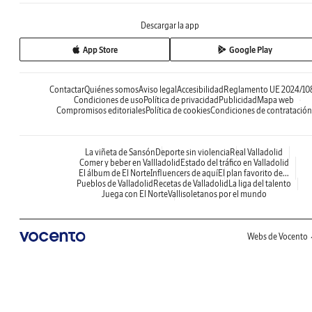
Descargar la app
App Store
Google Play
Contactar
Quiénes somos
Aviso legal
Accesibilidad
Reglamento UE 2024/10
Condiciones de uso
Política de privacidad
Publicidad
Mapa web
Compromisos editoriales
Política de cookies
Condiciones de contratación
La viñeta de Sansón
Deporte sin violencia
Real Valladolid
Comer y beber en Vallladolid
Estado del tráfico en Valladolid
El álbum de El Norte
Influencers de aquí
El plan favorito de...
Pueblos de Valladolid
Recetas de Valladolid
La liga del talento
Juega con El Norte
Vallisoletanos por el mundo
Webs de Vocento