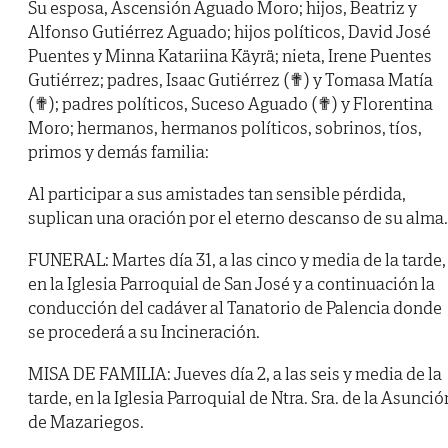
Su esposa, Ascensión Aguado Moro; hijos, Beatriz y
Alfonso Gutiérrez Aguado; hijos políticos, David José
Puentes y Minna Katariina Käyrä; nieta, Irene Puentes
Gutiérrez; padres, Isaac Gutiérrez (✟) y Tomasa Matía
(✟); padres políticos, Suceso Aguado (✟) y Florentina
Moro; hermanos, hermanos políticos, sobrinos, tíos,
primos y demás familia:
Al participar a sus amistades tan sensible pérdida,
suplican una oración por el eterno descanso de su alma.
FUNERAL: Martes día 31, a las cinco y media de la tarde,
en la Iglesia Parroquial de San José y a continuación la
conducción del cadáver al Tanatorio de Palencia donde
se procederá a su Incineración.
MISA DE FAMILIA: Jueves día 2, a las seis y media de la
tarde, en la Iglesia Parroquial de Ntra. Sra. de la Asunció
de Mazariegos.