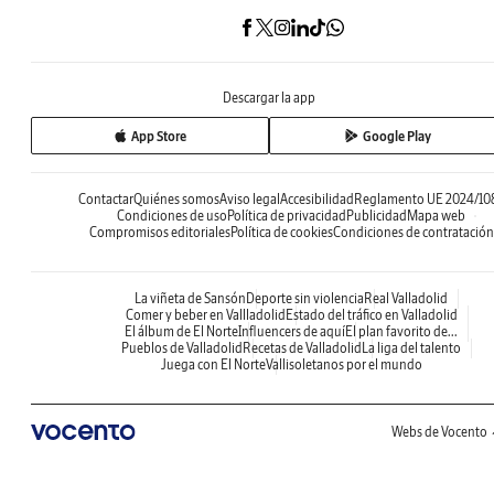
Descargar la app
App Store
Google Play
Contactar
Quiénes somos
Aviso legal
Accesibilidad
Reglamento UE 2024/10
Condiciones de uso
Política de privacidad
Publicidad
Mapa web
Compromisos editoriales
Política de cookies
Condiciones de contratación
La viñeta de Sansón
Deporte sin violencia
Real Valladolid
Comer y beber en Vallladolid
Estado del tráfico en Valladolid
El álbum de El Norte
Influencers de aquí
El plan favorito de...
Pueblos de Valladolid
Recetas de Valladolid
La liga del talento
Juega con El Norte
Vallisoletanos por el mundo
Webs de Vocento