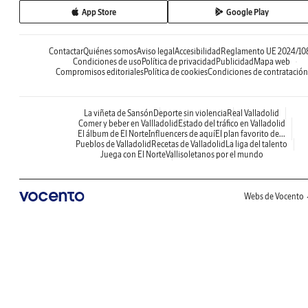
App Store
Google Play
Contactar
Quiénes somos
Aviso legal
Accesibilidad
Reglamento UE 2024/10
Condiciones de uso
Política de privacidad
Publicidad
Mapa web
Compromisos editoriales
Política de cookies
Condiciones de contratación
La viñeta de Sansón
Deporte sin violencia
Real Valladolid
Comer y beber en Vallladolid
Estado del tráfico en Valladolid
El álbum de El Norte
Influencers de aquí
El plan favorito de...
Pueblos de Valladolid
Recetas de Valladolid
La liga del talento
Juega con El Norte
Vallisoletanos por el mundo
Webs de Vocento