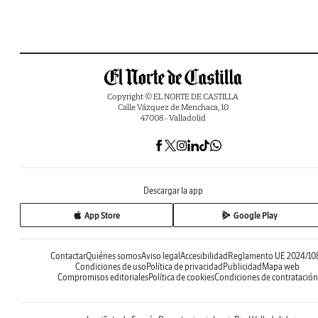
Copyright © EL NORTE DE CASTILLA
Calle Vázquez de Menchaca, 10
47008 - Valladolid
Descargar la app
App Store
Google Play
Contactar
Quiénes somos
Aviso legal
Accesibilidad
Reglamento UE 2024/10
Condiciones de uso
Política de privacidad
Publicidad
Mapa web
Compromisos editoriales
Política de cookies
Condiciones de contratación