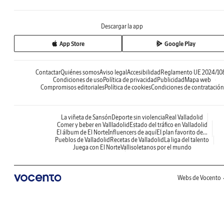
Descargar la app
App Store
Google Play
Contactar
Quiénes somos
Aviso legal
Accesibilidad
Reglamento UE 2024/10
Condiciones de uso
Política de privacidad
Publicidad
Mapa web
Compromisos editoriales
Política de cookies
Condiciones de contratación
La viñeta de Sansón
Deporte sin violencia
Real Valladolid
Comer y beber en Vallladolid
Estado del tráfico en Valladolid
El álbum de El Norte
Influencers de aquí
El plan favorito de...
Pueblos de Valladolid
Recetas de Valladolid
La liga del talento
Juega con El Norte
Vallisoletanos por el mundo
Webs de Vocento