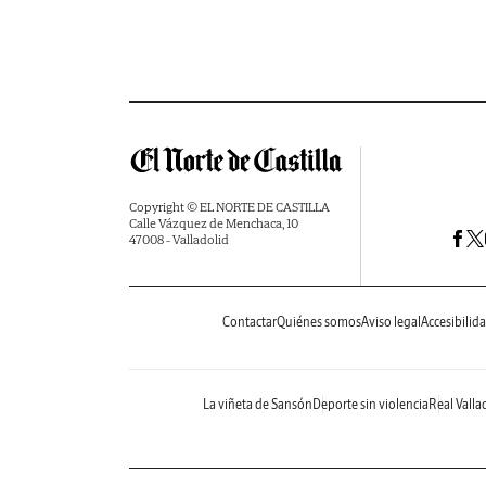
Copyright © EL NORTE DE CASTILLA
Calle Vázquez de Menchaca, 10
47008 - Valladolid
Contactar
Quiénes somos
Aviso legal
Accesibilid
La viñeta de Sansón
Deporte sin violencia
Real Valla