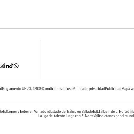
ad
Reglamento UE 2024/1083
Condiciones de uso
Política de privacidad
Publicidad
Mapa w
dolid
Comer y beber en Vallladolid
Estado del tráfico en Valladolid
El álbum de El Norte
Infl
La liga del talento
Juega con El Norte
Vallisoletanos por el mun