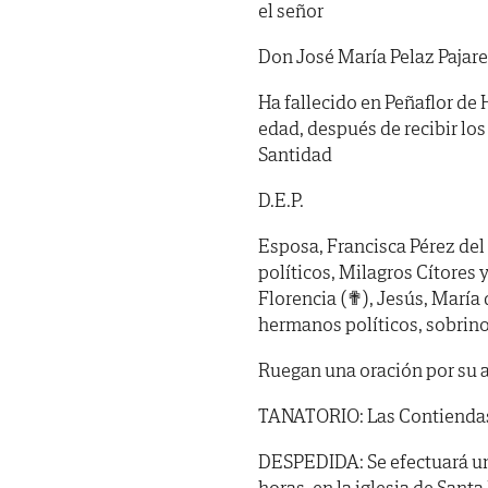
el señor
Don José María Pelaz Pajar
Ha fallecido en Peñaflor de H
edad, después de recibir lo
Santidad
D.E.P.
Esposa, Francisca Pérez del
políticos, Milagros Cítores
Florencia (✟), Jesús, María 
hermanos políticos, sobrino
Ruegan una oración por su 
TANATORIO: Las Contiendas, S
DESPEDIDA: Se efectuará una
horas, en la iglesia de Santa