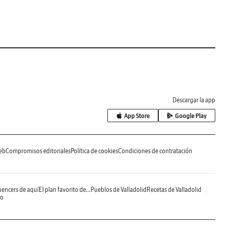
Descargar la app
App Store
Google Play
eb
Compromisos editoriales
Política de cookies
Condiciones de contratación
uencers de aquí
El plan favorito de...
Pueblos de Valladolid
Recetas de Valladolid
do