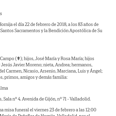
es
ornija el día 22 de febrero de 2018, a los 83 años de
s Santos Sacramentos y la Bendición Apostólica de Su
 Campo (✟); hijos, José María y Rosa María; hijos
 y Jesús Javier Moreno; nieta, Andrea; hermanos,
del Carmen, Nicasio, Arsenio, Marciana, Luis y Ángel;
s, primos, amigos y demás familia:
alma
ala nº 4. Avenida de Gijón, nº 71 - Valladolid.
 misa funeral el viernes 23 de febrero a las 12:00
 María de Peñaflor de Hornija, Valladolid, por el