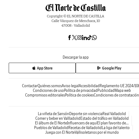
Copyright © EL NORTE DE CASTILLA
Calle Vázquez de Menchaca, 10
47008 - Valladolid
Descargar la app
App Store
Google Play
Contactar
Quiénes somos
Aviso legal
Accesibilidad
Reglamento UE 2024/10
Condiciones de uso
Política de privacidad
Publicidad
Mapa web
Compromisos editoriales
Política de cookies
Condiciones de contratación
La viñeta de Sansón
Deporte sin violencia
Real Valladolid
Comer y beber en Vallladolid
Estado del tráfico en Valladolid
El álbum de El Norte
Influencers de aquí
El plan favorito de...
Pueblos de Valladolid
Recetas de Valladolid
La liga del talento
Juega con El Norte
Vallisoletanos por el mundo