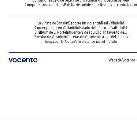
Condiciones de uso
Política de privacidad
Publicidad
Mapa web
Compromisos editoriales
Política de cookies
Condiciones de contratación
La viñeta de Sansón
Deporte sin violencia
Real Valladolid
Comer y beber en Vallladolid
Estado del tráfico en Valladolid
El álbum de El Norte
Influencers de aquí
El plan favorito de...
Pueblos de Valladolid
Recetas de Valladolid
La liga del talento
Juega con El Norte
Vallisoletanos por el mundo
Webs de Vocento