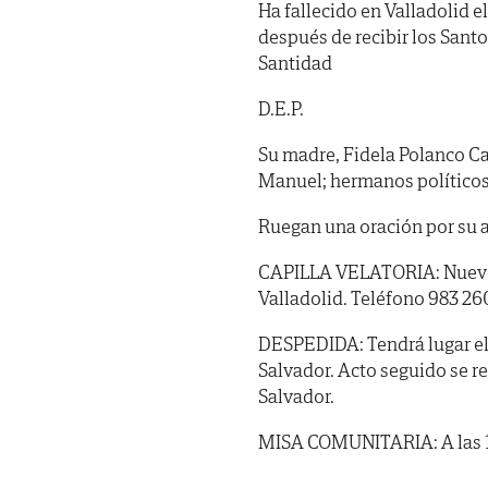
Ha fallecido en Valladolid e
después de recibir los Sant
Santidad
D.E.P.
Su madre, Fidela Polanco Ca
Manuel; hermanos políticos,
Ruegan una oración por su 
CAPILLA VELATORIA: Nuevo T
Valladolid. Teléfono 983 26
DESPEDIDA: Tendrá lugar el d
Salvador. Acto seguido se r
Salvador.
MISA COMUNITARIA: A las 10 