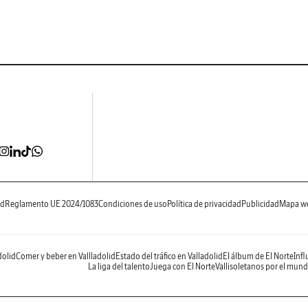
ad
Reglamento UE 2024/1083
Condiciones de uso
Política de privacidad
Publicidad
Mapa w
dolid
Comer y beber en Vallladolid
Estado del tráfico en Valladolid
El álbum de El Norte
Infl
La liga del talento
Juega con El Norte
Vallisoletanos por el mun