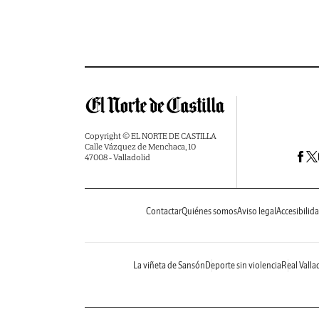
Copyright © EL NORTE DE CASTILLA
Calle Vázquez de Menchaca, 10
47008 - Valladolid
Contactar
Quiénes somos
Aviso legal
Accesibilid
La viñeta de Sansón
Deporte sin violencia
Real Valla