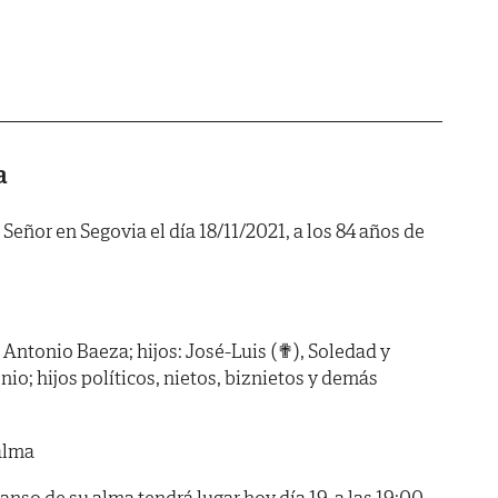
a
Señor en Segovia el día 18/11/2021, a los 84 años de
Antonio Baeza; hijos: José-Luis (✟), Soledad y
; hijos políticos, nietos, biznietos y demás
alma
canso de su alma tendrá lugar hoy día 19, a las 19:00