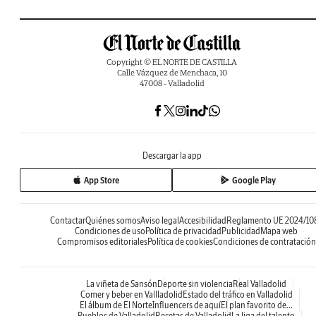
Copyright © EL NORTE DE CASTILLA
Calle Vázquez de Menchaca, 10
47008 - Valladolid
Descargar la app
App Store
Google Play
Contactar
Quiénes somos
Aviso legal
Accesibilidad
Reglamento UE 2024/10
Condiciones de uso
Política de privacidad
Publicidad
Mapa web
Compromisos editoriales
Política de cookies
Condiciones de contratación
La viñeta de Sansón
Deporte sin violencia
Real Valladolid
Comer y beber en Vallladolid
Estado del tráfico en Valladolid
El álbum de El Norte
Influencers de aquí
El plan favorito de...
Pueblos de Valladolid
Recetas de Valladolid
La liga del talento