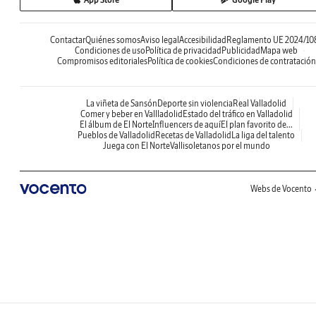
Contactar
Quiénes somos
Aviso legal
Accesibilidad
Reglamento UE 2024/10
Condiciones de uso
Política de privacidad
Publicidad
Mapa web
Compromisos editoriales
Política de cookies
Condiciones de contratación
La viñeta de Sansón
Deporte sin violencia
Real Valladolid
Comer y beber en Vallladolid
Estado del tráfico en Valladolid
El álbum de El Norte
Influencers de aquí
El plan favorito de...
Pueblos de Valladolid
Recetas de Valladolid
La liga del talento
Juega con El Norte
Vallisoletanos por el mundo
Webs de Vocento