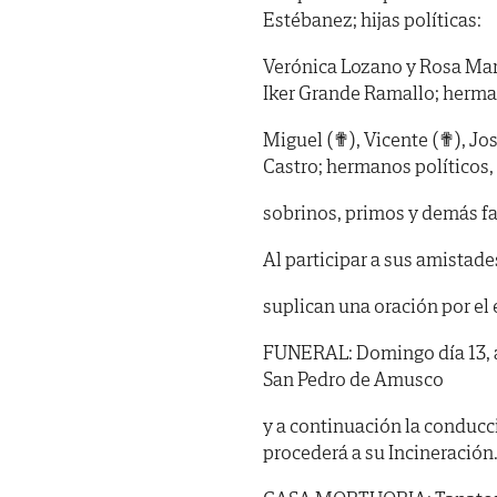
Estébanez; hijas políticas:
Verónica Lozano y Rosa Marí
Iker Grande Ramallo; herma
Miguel (✟), Vicente (✟), Jo
Castro; hermanos políticos,
sobrinos, primos y demás fa
Al participar a sus amistade
suplican una oración por el
FUNERAL: Domingo día 13, a 
San Pedro de Amusco
y a continuación la conducc
procederá a su Incineración