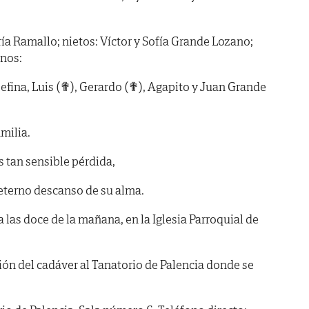
a Ramallo; nietos: Víctor y Sofía Grande Lozano;
nos:
sefina, Luis (✟), Gerardo (✟), Agapito y Juan Grande
milia.
s tan sensible pérdida,
 eterno descanso de su alma.
las doce de la mañana, en la Iglesia Parroquial de
ión del cadáver al Tanatorio de Palencia donde se
.