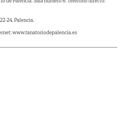
de Palencia. Sala número 6. Teléfono directo:
2-24. Palencia.
ernet: www.tanatoriodepalencia.es