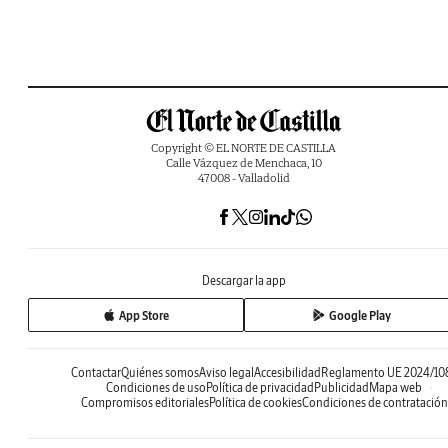
Copyright © EL NORTE DE CASTILLA
Calle Vázquez de Menchaca, 10
47008 - Valladolid
Descargar la app
App Store
Google Play
Contactar
Quiénes somos
Aviso legal
Accesibilidad
Reglamento UE 2024/10
Condiciones de uso
Política de privacidad
Publicidad
Mapa web
Compromisos editoriales
Política de cookies
Condiciones de contratación