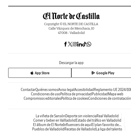
Copyright © EL NORTE DE CASTILLA
Calle Vázquez de Menchaca, 10
47008 - Valladolid
Descargar la app
App Store
Google Play
Contactar
Quiénes somos
Aviso legal
Accesibilidad
Reglamento UE 2024/10
Condiciones de uso
Política de privacidad
Publicidad
Mapa web
Compromisos editoriales
Política de cookies
Condiciones de contratación
La viñeta de Sansón
Deporte sin violencia
Real Valladolid
Comer y beber en Vallladolid
Estado del tráfico en Valladolid
El álbum de El Norte
Influencers de aquí
El plan favorito de...
Pueblos de Valladolid
Recetas de Valladolid
La liga del talento