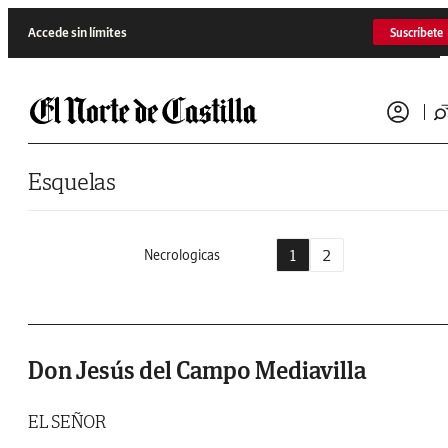
Saltar al contenido
Accede sin límites
Suscríbete
Esquelas
1
2
Necrologicas
Don Jesús del Campo Mediavilla
EL SEÑOR