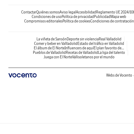
Contactar
Quiénes somos
Aviso legal
Accesibilidad
Reglamento UE 2024/10
Condiciones de uso
Política de privacidad
Publicidad
Mapa web
Compromisos editoriales
Política de cookies
Condiciones de contratación
La viñeta de Sansón
Deporte sin violencia
Real Valladolid
Comer y beber en Vallladolid
Estado del tráfico en Valladolid
El álbum de El Norte
Influencers de aquí
El plan favorito de...
Pueblos de Valladolid
Recetas de Valladolid
La liga del talento
Juega con El Norte
Vallisoletanos por el mundo
Webs de Vocento