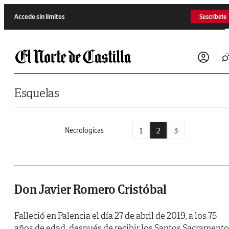
Saltar al contenido
Accede sin límites
Suscríbete
Esquelas
1
2
3
Necrologicas
Don Javier Romero Cristóbal
Falleció en Palencia el día 27 de abril de 2019, a los 75
años de edad, después de recibir los Santos Sacrament