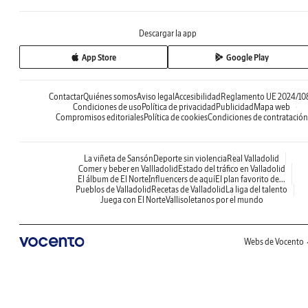
Descargar la app
App Store
Google Play
Contactar
Quiénes somos
Aviso legal
Accesibilidad
Reglamento UE 2024/10
Condiciones de uso
Política de privacidad
Publicidad
Mapa web
Compromisos editoriales
Política de cookies
Condiciones de contratación
La viñeta de Sansón
Deporte sin violencia
Real Valladolid
Comer y beber en Vallladolid
Estado del tráfico en Valladolid
El álbum de El Norte
Influencers de aquí
El plan favorito de...
Pueblos de Valladolid
Recetas de Valladolid
La liga del talento
Juega con El Norte
Vallisoletanos por el mundo
Webs de Vocento