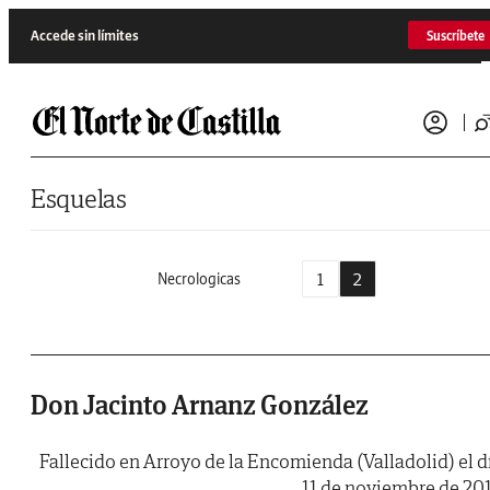
Saltar al contenido
Accede sin límites
Suscríbete
Esquelas
1
2
Necrologicas
Don Jacinto Arnanz González
Fallecido en Arroyo de la Encomienda (Valladolid) el d
11 de noviembre de 20