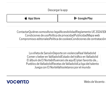
Descargar la app
App Store
Google Play
Contactar
Quiénes somos
Aviso legal
Accesibilidad
Reglamento UE 2024/10
Condiciones de uso
Política de privacidad
Publicidad
Mapa web
Compromisos editoriales
Política de cookies
Condiciones de contratación
La viñeta de Sansón
Deporte sin violencia
Real Valladolid
Comer y beber en Vallladolid
Estado del tráfico en Valladolid
El álbum de El Norte
Influencers de aquí
El plan favorito de...
Pueblos de Valladolid
Recetas de Valladolid
La liga del talento
Juega con El Norte
Vallisoletanos por el mundo
Webs de Vocento