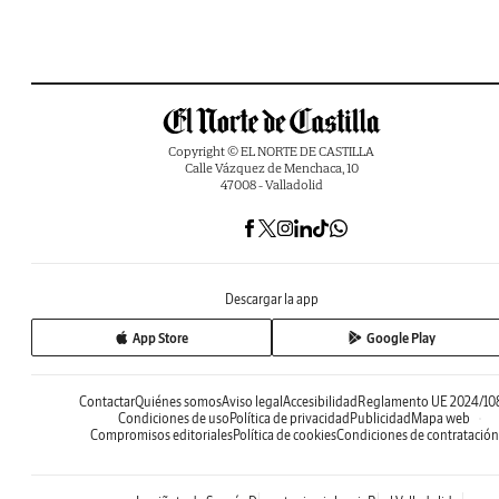
Copyright © EL NORTE DE CASTILLA
Calle Vázquez de Menchaca, 10
47008 - Valladolid
Descargar la app
App Store
Google Play
Contactar
Quiénes somos
Aviso legal
Accesibilidad
Reglamento UE 2024/10
Condiciones de uso
Política de privacidad
Publicidad
Mapa web
Compromisos editoriales
Política de cookies
Condiciones de contratación