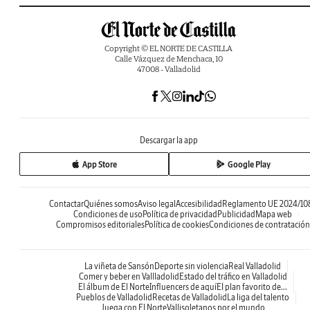
Copyright © EL NORTE DE CASTILLA
Calle Vázquez de Menchaca, 10
47008 - Valladolid
Descargar la app
App Store
Google Play
Contactar
Quiénes somos
Aviso legal
Accesibilidad
Reglamento UE 2024/10
Condiciones de uso
Política de privacidad
Publicidad
Mapa web
Compromisos editoriales
Política de cookies
Condiciones de contratación
La viñeta de Sansón
Deporte sin violencia
Real Valladolid
Comer y beber en Vallladolid
Estado del tráfico en Valladolid
El álbum de El Norte
Influencers de aquí
El plan favorito de...
Pueblos de Valladolid
Recetas de Valladolid
La liga del talento
Juega con El Norte
Vallisoletanos por el mundo