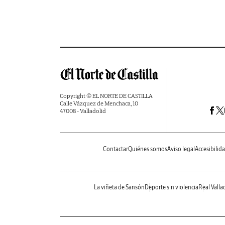
Copyright © EL NORTE DE CASTILLA
Calle Vázquez de Menchaca, 10
47008 - Valladolid
Contactar
Quiénes somos
Aviso legal
Accesibilid
La viñeta de Sansón
Deporte sin violencia
Real Valla