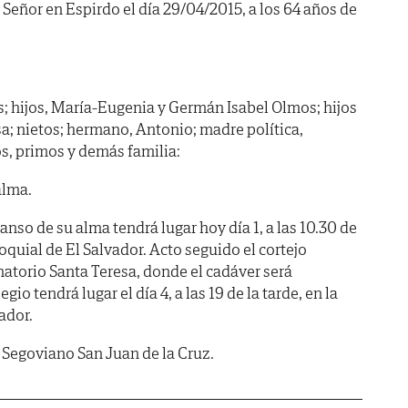
 Señor en Espirdo el día 29/04/2015, a los 64 años de
; hijos, María-Eugenia y Germán Isabel Olmos; hijos
sa; nietos; hermano, Antonio; madre política,
s, primos y demás familia:
alma.
anso de su alma tendrá lugar hoy día 1, a las 10.30 de
roquial de El Salvador. Acto seguido el cortejo
matorio Santa Teresa, donde el cadáver será
gio tendrá lugar el día 4, a las 19 de la tarde, en la
ador.
egoviano San Juan de la Cruz.