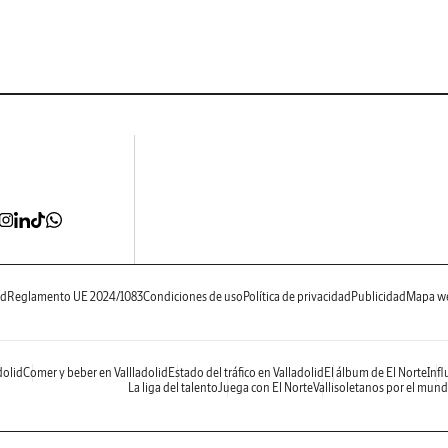
ad
Reglamento UE 2024/1083
Condiciones de uso
Política de privacidad
Publicidad
Mapa w
dolid
Comer y beber en Vallladolid
Estado del tráfico en Valladolid
El álbum de El Norte
Infl
La liga del talento
Juega con El Norte
Vallisoletanos por el mun