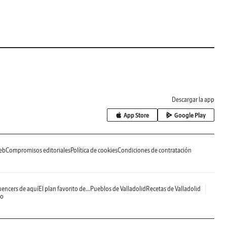
Descargar la app
App Store
Google Play
eb
Compromisos editoriales
Política de cookies
Condiciones de contratación
uencers de aquí
El plan favorito de...
Pueblos de Valladolid
Recetas de Valladolid
do