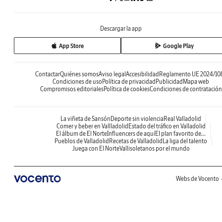
Descargar la app
App Store
Google Play
Contactar
Quiénes somos
Aviso legal
Accesibilidad
Reglamento UE 2024/10
Condiciones de uso
Política de privacidad
Publicidad
Mapa web
Compromisos editoriales
Política de cookies
Condiciones de contratación
La viñeta de Sansón
Deporte sin violencia
Real Valladolid
Comer y beber en Vallladolid
Estado del tráfico en Valladolid
El álbum de El Norte
Influencers de aquí
El plan favorito de...
Pueblos de Valladolid
Recetas de Valladolid
La liga del talento
Juega con El Norte
Vallisoletanos por el mundo
Webs de Vocento