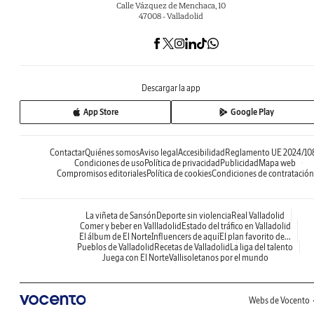
Calle Vázquez de Menchaca, 10
47008 - Valladolid
Descargar la app
App Store
Google Play
Contactar
Quiénes somos
Aviso legal
Accesibilidad
Reglamento UE 2024/10
Condiciones de uso
Política de privacidad
Publicidad
Mapa web
Compromisos editoriales
Política de cookies
Condiciones de contratación
La viñeta de Sansón
Deporte sin violencia
Real Valladolid
Comer y beber en Vallladolid
Estado del tráfico en Valladolid
El álbum de El Norte
Influencers de aquí
El plan favorito de...
Pueblos de Valladolid
Recetas de Valladolid
La liga del talento
Juega con El Norte
Vallisoletanos por el mundo
Webs de Vocento