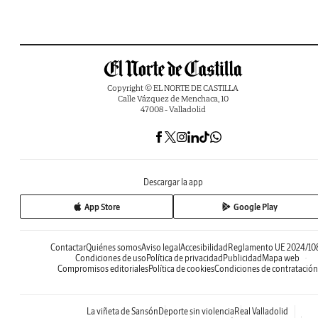
Copyright © EL NORTE DE CASTILLA
Calle Vázquez de Menchaca, 10
47008 - Valladolid
Descargar la app
App Store
Google Play
Contactar
Quiénes somos
Aviso legal
Accesibilidad
Reglamento UE 2024/10
Condiciones de uso
Política de privacidad
Publicidad
Mapa web
Compromisos editoriales
Política de cookies
Condiciones de contratación
La viñeta de Sansón
Deporte sin violencia
Real Valladolid