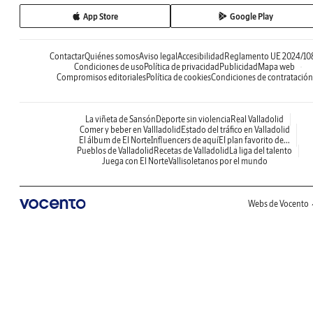
App Store
Google Play
Contactar
Quiénes somos
Aviso legal
Accesibilidad
Reglamento UE 2024/10
Condiciones de uso
Política de privacidad
Publicidad
Mapa web
Compromisos editoriales
Política de cookies
Condiciones de contratación
La viñeta de Sansón
Deporte sin violencia
Real Valladolid
Comer y beber en Vallladolid
Estado del tráfico en Valladolid
El álbum de El Norte
Influencers de aquí
El plan favorito de...
Pueblos de Valladolid
Recetas de Valladolid
La liga del talento
Juega con El Norte
Vallisoletanos por el mundo
Webs de Vocento