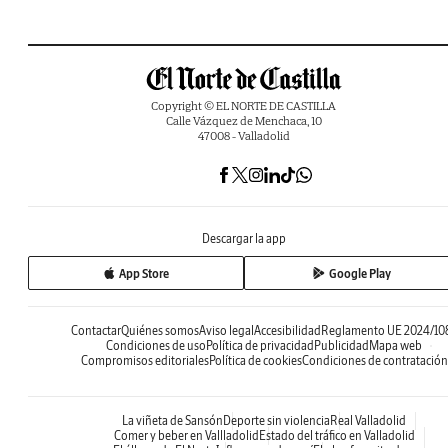
Copyright © EL NORTE DE CASTILLA
Calle Vázquez de Menchaca, 10
47008 - Valladolid
Descargar la app
App Store
Google Play
Contactar
Quiénes somos
Aviso legal
Accesibilidad
Reglamento UE 2024/10
Condiciones de uso
Política de privacidad
Publicidad
Mapa web
Compromisos editoriales
Política de cookies
Condiciones de contratación
La viñeta de Sansón
Deporte sin violencia
Real Valladolid
Comer y beber en Vallladolid
Estado del tráfico en Valladolid