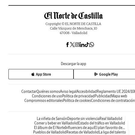
Copyright © EL NORTE DE CASTILLA
Calle Vázquez de Menchaca, 10
47008 - Valladolid
Descargar la app
App Store
Google Play
Contactar
Quiénes somos
Aviso legal
Accesibilidad
Reglamento UE 2024/10
Condiciones de uso
Política de privacidad
Publicidad
Mapa web
Compromisos editoriales
Política de cookies
Condiciones de contratación
La viñeta de Sansón
Deporte sin violencia
Real Valladolid
Comer y beber en Vallladolid
Estado del tráfico en Valladolid
El álbum de El Norte
Influencers de aquí
El plan favorito de...
Pueblos de Valladolid
Recetas de Valladolid
La liga del talento