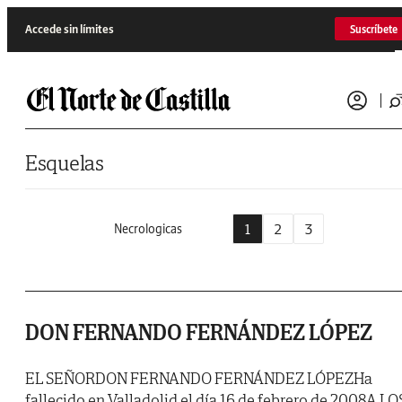
Saltar al contenido
Accede sin límites
Suscríbete
Esquelas
1
2
3
Necrologicas
DON FERNANDO FERNÁNDEZ LÓPEZ
EL SEÑORDON FERNANDO FERNÁNDEZ LÓPEZHa
fallecido en Valladolid el día 16 de febrero de 2008A LO