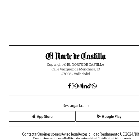
Copyright © EL NORTE DE CASTILLA
Calle Vázquez de Menchaca, 10
47008 - Valladolid
Descargar la app
App Store
Google Play
Contactar
Quiénes somos
Aviso legal
Accesibilidad
Reglamento UE 2024/10
Condiciones de uso
Política de privacidad
Publicidad
Mapa web