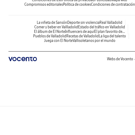
Compromisos editoriales
Política de cookies
Condiciones de contratación
La viñeta de Sansón
Deporte sin violencia
Real Valladolid
Comer y beber en Vallladolid
Estado del tráfico en Valladolid
El álbum de El Norte
Influencers de aquí
El plan favorito de...
Pueblos de Valladolid
Recetas de Valladolid
La liga del talento
Juega con El Norte
Vallisoletanos por el mundo
Webs de Vocento