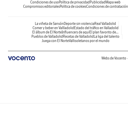
Condiciones de uso
Política de privacidad
Publicidad
Mapa web
Compromisos editoriales
Política de cookies
Condiciones de contratación
La viñeta de Sansón
Deporte sin violencia
Real Valladolid
Comer y beber en Vallladolid
Estado del tráfico en Valladolid
El álbum de El Norte
Influencers de aquí
El plan favorito de...
Pueblos de Valladolid
Recetas de Valladolid
La liga del talento
Juega con El Norte
Vallisoletanos por el mundo
Webs de Vocento