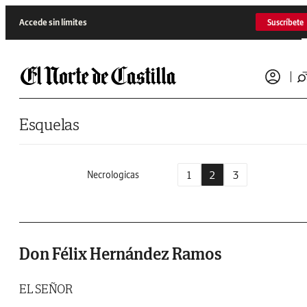
Saltar al contenido
Accede sin límites
Suscríbete
Esquelas
1
2
3
Necrologicas
Don Félix Hernández Ramos
EL SEÑOR