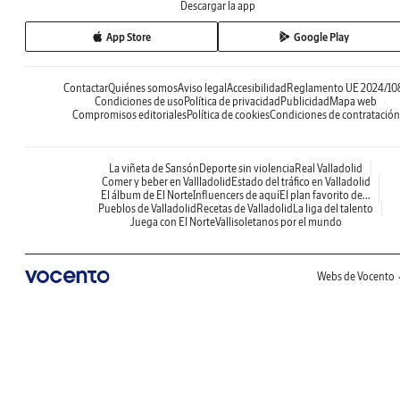
Descargar la app
App Store
Google Play
Contactar
Quiénes somos
Aviso legal
Accesibilidad
Reglamento UE 2024/10
Condiciones de uso
Política de privacidad
Publicidad
Mapa web
Compromisos editoriales
Política de cookies
Condiciones de contratación
La viñeta de Sansón
Deporte sin violencia
Real Valladolid
Comer y beber en Vallladolid
Estado del tráfico en Valladolid
El álbum de El Norte
Influencers de aquí
El plan favorito de...
Pueblos de Valladolid
Recetas de Valladolid
La liga del talento
Juega con El Norte
Vallisoletanos por el mundo
Webs de Vocento