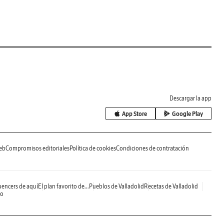
Descargar la app
App Store
Google Play
eb
Compromisos editoriales
Política de cookies
Condiciones de contratación
uencers de aquí
El plan favorito de...
Pueblos de Valladolid
Recetas de Valladolid
do