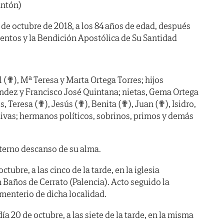
Antón)
17 de octubre de 2018, a los 84 años de edad, después
mentos y la Bendición Apostólica de Su Santidad
l (✟), Mª Teresa y Marta Ortega Torres; hijos
ández y Francisco José Quintana; nietas, Gema Ortega
 Teresa (✟), Jesús (✟), Benita (✟), Juan (✟), Isidro,
ivas; hermanos políticos, sobrinos, primos y demás
terno descanso de su alma.
ubre, a las cinco de la tarde, en la iglesia
 Baños de Cerrato (Palencia). Acto seguido la
menterio de dicha localidad.
 20 de octubre, a las siete de la tarde, en la misma