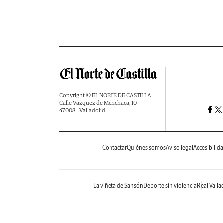
Copyright © EL NORTE DE CASTILLA
Calle Vázquez de Menchaca, 10
47008 - Valladolid
Contactar
Quiénes somos
Aviso legal
Accesibilid
La viñeta de Sansón
Deporte sin violencia
Real Valla