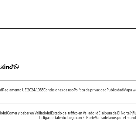
ad
Reglamento UE 2024/1083
Condiciones de uso
Política de privacidad
Publicidad
Mapa w
dolid
Comer y beber en Vallladolid
Estado del tráfico en Valladolid
El álbum de El Norte
Infl
La liga del talento
Juega con El Norte
Vallisoletanos por el mun