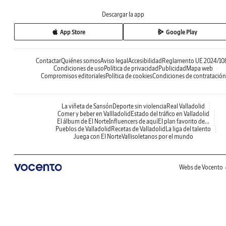
Descargar la app
App Store
Google Play
Contactar
Quiénes somos
Aviso legal
Accesibilidad
Reglamento UE 2024/10
Condiciones de uso
Política de privacidad
Publicidad
Mapa web
Compromisos editoriales
Política de cookies
Condiciones de contratación
La viñeta de Sansón
Deporte sin violencia
Real Valladolid
Comer y beber en Vallladolid
Estado del tráfico en Valladolid
El álbum de El Norte
Influencers de aquí
El plan favorito de...
Pueblos de Valladolid
Recetas de Valladolid
La liga del talento
Juega con El Norte
Vallisoletanos por el mundo
Webs de Vocento