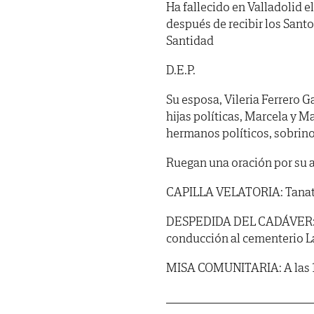
Ha fallecido en Valladolid e
después de recibir los Sant
Santidad
D.E.P.
Su esposa, Vileria Ferrero G
hijas políticas, Marcela y Ma
hermanos políticos, sobrino
Ruegan una oración por su 
CAPILLA VELATORIA: Tanator
DESPEDIDA DEL CADÁVER: Hoy
conducción al cementerio L
MISA COMUNITARIA: A las 10 