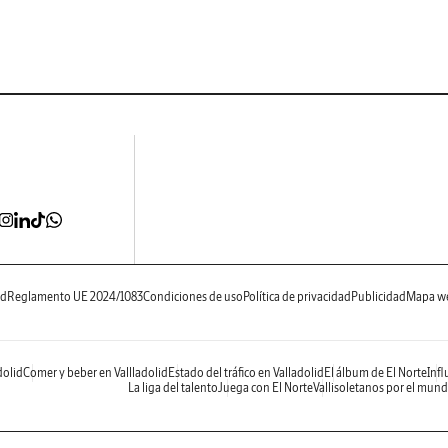
ad
Reglamento UE 2024/1083
Condiciones de uso
Política de privacidad
Publicidad
Mapa w
dolid
Comer y beber en Vallladolid
Estado del tráfico en Valladolid
El álbum de El Norte
Infl
La liga del talento
Juega con El Norte
Vallisoletanos por el mun