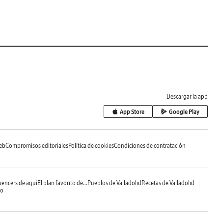
Descargar la app
App Store
Google Play
eb
Compromisos editoriales
Política de cookies
Condiciones de contratación
uencers de aquí
El plan favorito de...
Pueblos de Valladolid
Recetas de Valladolid
do