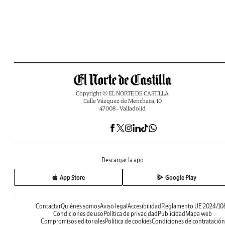
Copyright © EL NORTE DE CASTILLA
Calle Vázquez de Menchaca, 10
47008 - Valladolid
Descargar la app
App Store
Google Play
Contactar
Quiénes somos
Aviso legal
Accesibilidad
Reglamento UE 2024/10
Condiciones de uso
Política de privacidad
Publicidad
Mapa web
Compromisos editoriales
Política de cookies
Condiciones de contratación