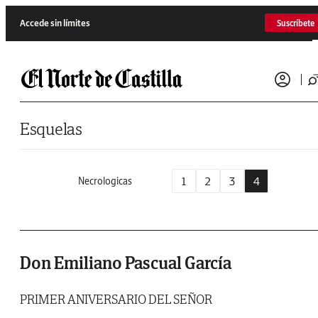
Saltar al contenido
Accede sin límites
Suscríbete
Esquelas
1
2
3
4
Necrologicas
Don Emiliano Pascual García
PRIMER ANIVERSARIO DEL SEÑOR