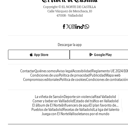
Copyright © EL NORTE DE CASTILLA
Calle Vázquez de Menchaca, 10
47008 - Valladolid
Descargar la app
App Store
Google Play
Contactar
Quiénes somos
Aviso legal
Accesibilidad
Reglamento UE 2024/10
Condiciones de uso
Política de privacidad
Publicidad
Mapa web
Compromisos editoriales
Política de cookies
Condiciones de contratación
La viñeta de Sansón
Deporte sin violencia
Real Valladolid
Comer y beber en Vallladolid
Estado del tráfico en Valladolid
El álbum de El Norte
Influencers de aquí
El plan favorito de...
Pueblos de Valladolid
Recetas de Valladolid
La liga del talento
Juega con El Norte
Vallisoletanos por el mundo