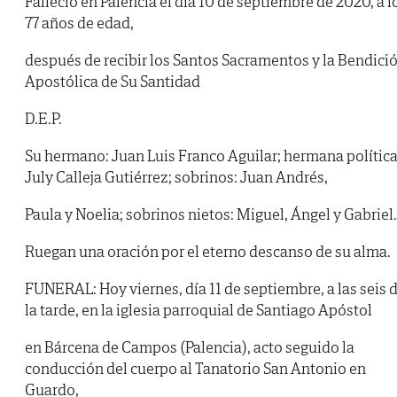
Falleció en Palencia el día 10 de septiembre de 2020, a l
77 años de edad,
después de recibir los Santos Sacramentos y la Bendici
Apostólica de Su Santidad
D.E.P.
Su hermano: Juan Luis Franco Aguilar; hermana política
July Calleja Gutiérrez; sobrinos: Juan Andrés,
Paula y Noelia; sobrinos nietos: Miguel, Ángel y Gabriel.
Ruegan una oración por el eterno descanso de su alma.
FUNERAL: Hoy viernes, día 11 de septiembre, a las seis 
la tarde, en la iglesia parroquial de Santiago Apóstol
en Bárcena de Campos (Palencia), acto seguido la
conducción del cuerpo al Tanatorio San Antonio en
Guardo,