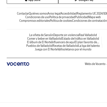
Contactar
Quiénes somos
Aviso legal
Accesibilidad
Reglamento UE 2024/10
Condiciones de uso
Política de privacidad
Publicidad
Mapa web
Compromisos editoriales
Política de cookies
Condiciones de contratación
La viñeta de Sansón
Deporte sin violencia
Real Valladolid
Comer y beber en Vallladolid
Estado del tráfico en Valladolid
El álbum de El Norte
Influencers de aquí
El plan favorito de...
Pueblos de Valladolid
Recetas de Valladolid
La liga del talento
Juega con El Norte
Vallisoletanos por el mundo
Webs de Vocento