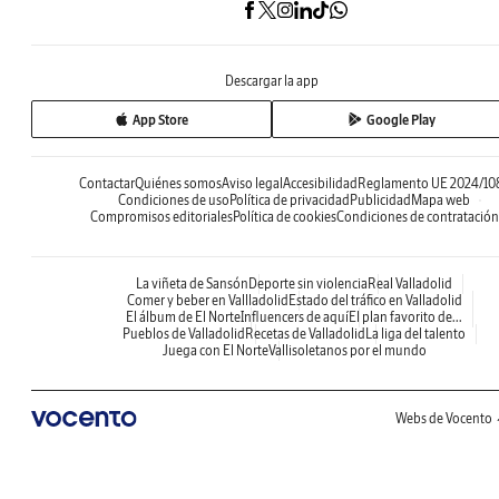
Descargar la app
App Store
Google Play
Contactar
Quiénes somos
Aviso legal
Accesibilidad
Reglamento UE 2024/10
Condiciones de uso
Política de privacidad
Publicidad
Mapa web
Compromisos editoriales
Política de cookies
Condiciones de contratación
La viñeta de Sansón
Deporte sin violencia
Real Valladolid
Comer y beber en Vallladolid
Estado del tráfico en Valladolid
El álbum de El Norte
Influencers de aquí
El plan favorito de...
Pueblos de Valladolid
Recetas de Valladolid
La liga del talento
Juega con El Norte
Vallisoletanos por el mundo
Webs de Vocento