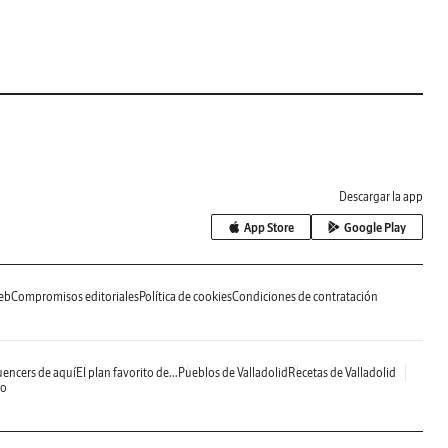
Descargar la app
App Store
Google Play
eb
Compromisos editoriales
Política de cookies
Condiciones de contratación
uencers de aquí
El plan favorito de...
Pueblos de Valladolid
Recetas de Valladolid
do