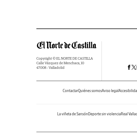
Copyright © EL NORTE DE CASTILLA
Calle Vázquez de Menchaca, 10
47008 - Valladolid
Contactar
Quiénes somos
Aviso legal
Accesibilid
La viñeta de Sansón
Deporte sin violencia
Real Valla