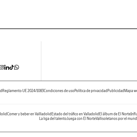
ad
Reglamento UE 2024/1083
Condiciones de uso
Política de privacidad
Publicidad
Mapa w
dolid
Comer y beber en Vallladolid
Estado del tráfico en Valladolid
El álbum de El Norte
Infl
La liga del talento
Juega con El Norte
Vallisoletanos por el mun