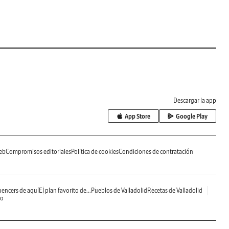
Descargar la app
App Store
Google Play
eb
Compromisos editoriales
Política de cookies
Condiciones de contratación
uencers de aquí
El plan favorito de...
Pueblos de Valladolid
Recetas de Valladolid
do