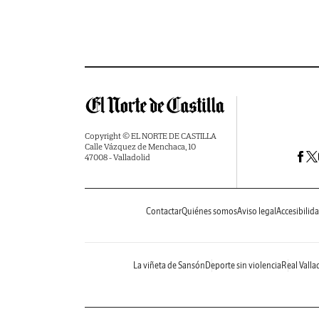
Copyright © EL NORTE DE CASTILLA
Calle Vázquez de Menchaca, 10
47008 - Valladolid
Contactar
Quiénes somos
Aviso legal
Accesibilid
La viñeta de Sansón
Deporte sin violencia
Real Valla