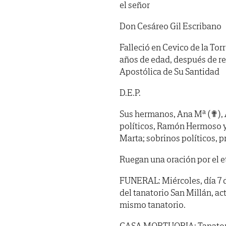
el señor
Don Cesáreo Gil Escribano
Falleció en Cevico de la Torr
años de edad, después de re
Apostólica de Su Santidad
D.E.P.
Sus hermanos, Ana Mª (✟), 
políticos, Ramón Hermoso y
Marta; sobrinos políticos, 
Ruegan una oración por el e
FUNERAL: Miércoles, día 7 d
del tanatorio San Millán, ac
mismo tanatorio.
CASA MORTUORIA: Tanatorio S