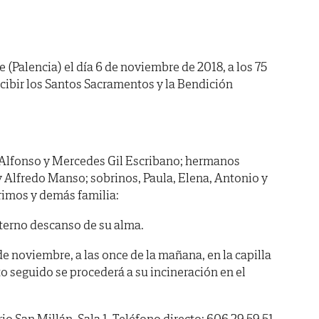
e (Palencia) el día 6 de noviembre de 2018, a los 75
cibir los Santos Sacramentos y la Bendición
Alfonso y Mercedes Gil Escribano; hermanos
 Alfredo Manso; sobrinos, Paula, Elena, Antonio y
primos y demás familia:
terno descanso de su alma.
e noviembre, a las once de la mañana, en la capilla
to seguido se procederá a su incineración en el
an Millán, Sala 1. Teléfono directo: 606 29 59 51.