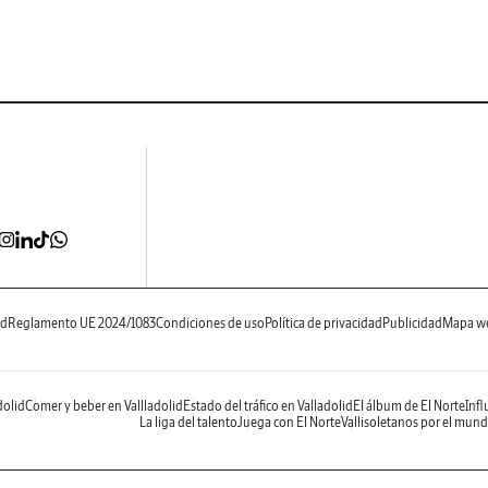
ad
Reglamento UE 2024/1083
Condiciones de uso
Política de privacidad
Publicidad
Mapa w
dolid
Comer y beber en Vallladolid
Estado del tráfico en Valladolid
El álbum de El Norte
Infl
La liga del talento
Juega con El Norte
Vallisoletanos por el mun