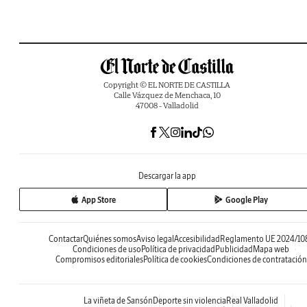
Copyright © EL NORTE DE CASTILLA
Calle Vázquez de Menchaca, 10
47008 - Valladolid
Descargar la app
App Store
Google Play
Contactar
Quiénes somos
Aviso legal
Accesibilidad
Reglamento UE 2024/10
Condiciones de uso
Política de privacidad
Publicidad
Mapa web
Compromisos editoriales
Política de cookies
Condiciones de contratación
La viñeta de Sansón
Deporte sin violencia
Real Valladolid