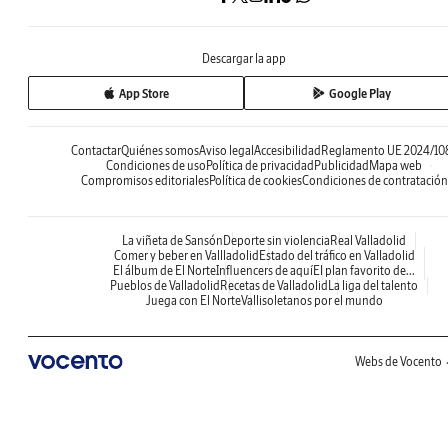
Descargar la app
App Store
Google Play
Contactar
Quiénes somos
Aviso legal
Accesibilidad
Reglamento UE 2024/10
Condiciones de uso
Política de privacidad
Publicidad
Mapa web
Compromisos editoriales
Política de cookies
Condiciones de contratación
La viñeta de Sansón
Deporte sin violencia
Real Valladolid
Comer y beber en Vallladolid
Estado del tráfico en Valladolid
El álbum de El Norte
Influencers de aquí
El plan favorito de...
Pueblos de Valladolid
Recetas de Valladolid
La liga del talento
Juega con El Norte
Vallisoletanos por el mundo
Webs de Vocento