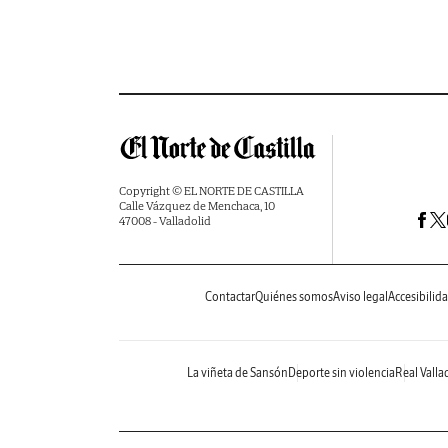
Copyright © EL NORTE DE CASTILLA
Calle Vázquez de Menchaca, 10
47008 - Valladolid
Contactar
Quiénes somos
Aviso legal
Accesibilid
La viñeta de Sansón
Deporte sin violencia
Real Valla