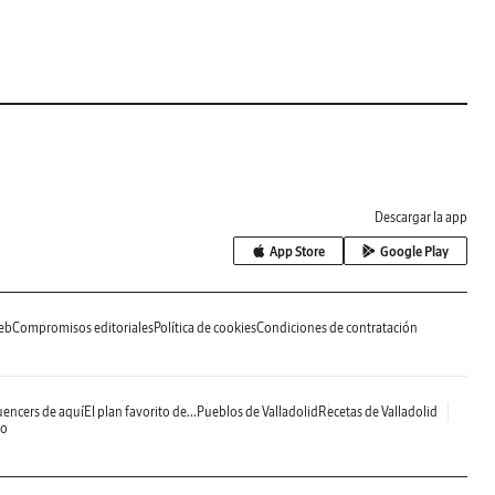
Descargar la app
App Store
Google Play
eb
Compromisos editoriales
Política de cookies
Condiciones de contratación
uencers de aquí
El plan favorito de...
Pueblos de Valladolid
Recetas de Valladolid
do