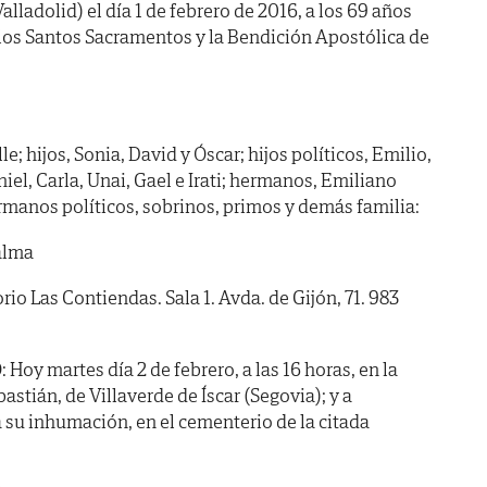
alladolid) el día 1 de febrero de 2016, a los 69 años
 los Santos Sacramentos y la Bendición Apostólica de
e; hijos, Sonia, David y Óscar; hijos políticos, Emilio,
niel, Carla, Unai, Gael e Irati; hermanos, Emiliano
manos políticos, sobrinos, primos y demás familia:
alma
 Las Contiendas. Sala 1. Avda. de Gijón, 71. 983
 martes día 2 de febrero, a las 16 horas, en la
astián, de Villaverde de Íscar (Segovia); y a
 su inhumación, en el cementerio de la citada