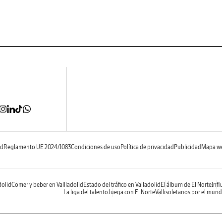
ad
Reglamento UE 2024/1083
Condiciones de uso
Política de privacidad
Publicidad
Mapa w
dolid
Comer y beber en Vallladolid
Estado del tráfico en Valladolid
El álbum de El Norte
Infl
La liga del talento
Juega con El Norte
Vallisoletanos por el mun