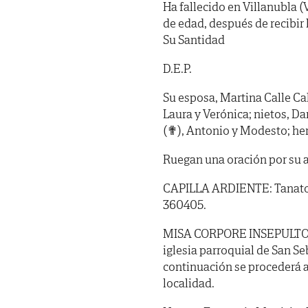
Ha fallecido en Villanubla (V
de edad, después de recibir
Su Santidad
D.E.P.
Su esposa, Martina Calle Call
Laura y Verónica; nietos, Da
(✟), Antonio y Modesto; her
Ruegan una oración por su 
CAPILLA ARDIENTE: Tanatorio
360405.
MISA CORPORE INSEPULTO: Hoy
iglesia parroquial de San Seb
continuación se procederá a
localidad.